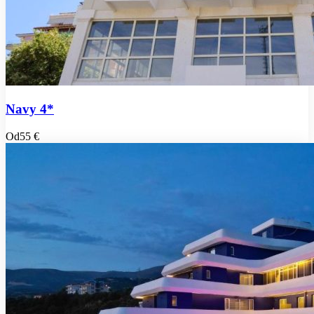
Navy 4*
Od
55 €