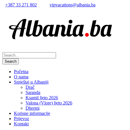
+387 33 271 802
vipvacations@albania.ba
Početna
O nama
Smještaj u Albaniji
Drač
Saranda
Ksamil ljeto 2026
Valona (Vlore) ljeto 2026
Dhermi
Korisne informacije
Prijevoz
Kontakt