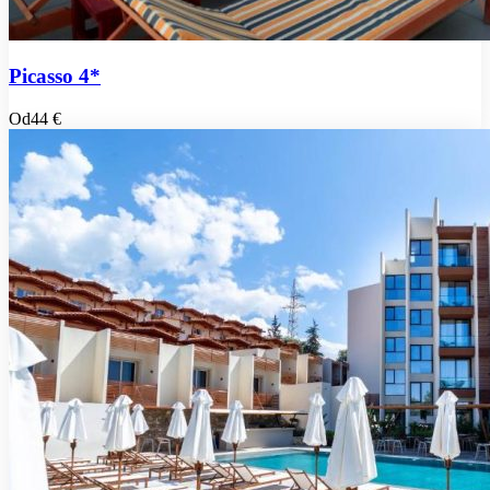
Picasso 4*
Od
44 €