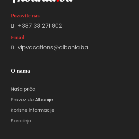
Pozovite nas
+387 33 271 802
Email
vipvacations@albania.ba
O nama
Naša priča
Prevoz do Albanije
Korisne informacije
Saradnja