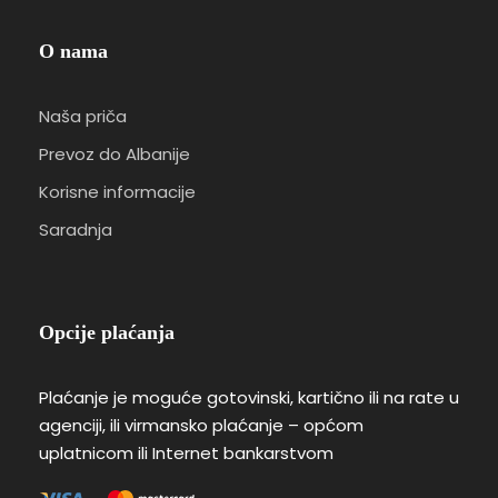
O nama
Naša priča
Prevoz do Albanije
Korisne informacije
Saradnja
Opcije plaćanja
Plaćanje je moguće gotovinski, kartično ili na rate u
agenciji, ili virmansko plaćanje – općom
uplatnicom ili Internet bankarstvom