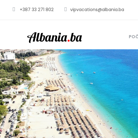
+387 33 271 802
vipvacations@albania.ba
PO