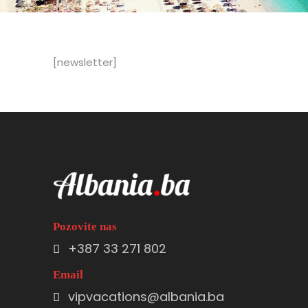
[newsletter]
Pozovite nas
+387 33 271 802
Email
vipvacations@albania.ba