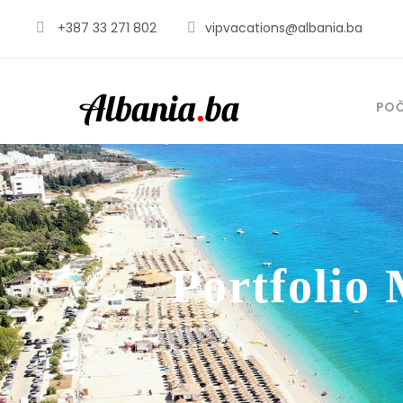
+387 33 271 802
vipvacations@albania.ba
PO
Portfolio