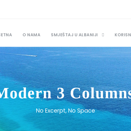
ČETNA
O NAMA
SMJEŠTAJ U ALBANIJI
KORISN
 Modern 3 Column
No Excerpt, No Space