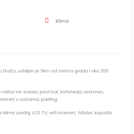
Klima
u Draču, udaljen je 5km od centra grada i oko 200
nalazi se: bazen, pool bar, kafeterija, restoran,
 internet u sobama, parking.
ima uređaj, LCD TV, wifi internet, frižider, kupatilo