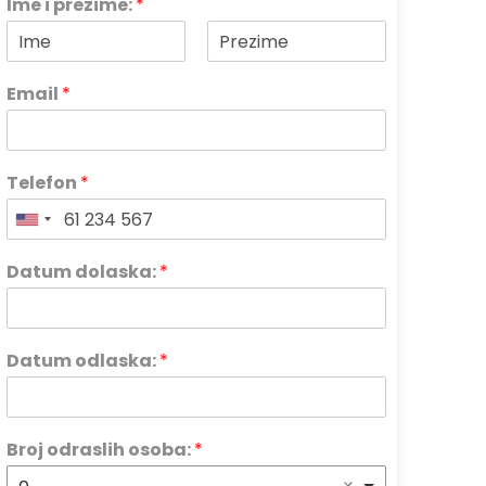
Ime i prezime:
*
Email
*
Telefon
*
Datum dolaska:
*
Datum odlaska:
*
Broj odraslih osoba:
*