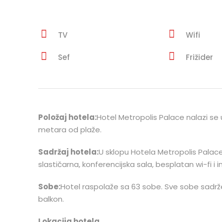
TV
Wifi
Sef
Frižider
Položaj hotela:
Hotel Metropolis Palace nalazi se 
metara od plaže.
Sadržaj hotela:
U sklopu Hotela Metropolis Palace 
slastičarna, konferencijska sala, besplatan wi-fi i
Sobe:
Hotel raspolaže sa 63 sobe. Sve sobe sadrže kl
balkon.
Lokacija hotela