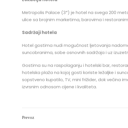
Metropolis Palace (3*) je hotel na svega 200 met
ulice sa brojnim marketima, barovima i restoranim
Sadržaji hotela
Hotel gostima nudi mogućnost ljetovanja nadomak
suncobranima, sobe osnovnih sadržaja i uz izuzetn
Gostima su na raspolaganju i hotelski bar, restora
hotelska plaža na kojoj gosti koriste ležaljke i su
sopstveno kupatilo, TV, mini frižider, dok većina i
izvrsnim odnosom cijene i kvaliteta.
Prevoz