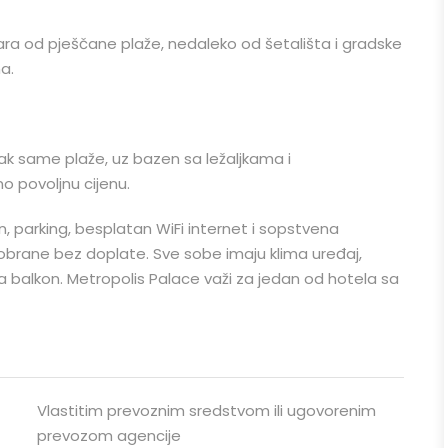
ara od pješčane plaže, nedaleko od šetališta i gradske
a.
 same plaže, uz bazen sa ležaljkama i
o povoljnu cijenu.
n, parking, besplatan WiFi internet i sopstvena
ncobrane bez doplate. Sve sobe imaju klima uređaj,
ma balkon. Metropolis Palace važi za jedan od hotela sa
Vlastitim prevoznim sredstvom ili ugovorenim
prevozom agencije