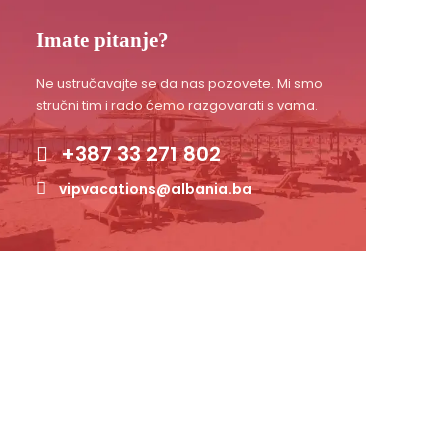
Imate pitanje?
Ne ustručavajte se da nas pozovete. Mi smo
stručni tim i rado ćemo razgovarati s vama.
+387 33 271 802
vipvacations@albania.ba