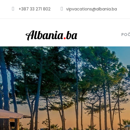
+387 33 271 802
vipvacations@albania.ba
PO