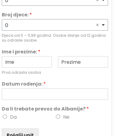
0
Broj djece:
*
0
Djeca od 0 – 11,99 godina. Osobe starije od 12 godina
su odrasle osobe.
Ime i prezime:
*
Prva odrasla osoba
Datum rođenja:
*
Da li trebate prevoz do Albanije?
*
Da
Ne
Pošalji upit