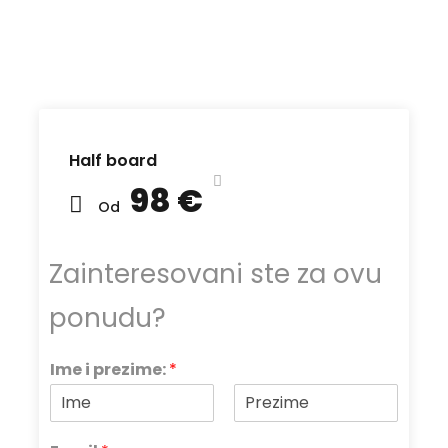
Half board
98 €
Od
Zainteresovani ste za ovu
ponudu?
Ime i prezime:
*