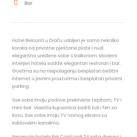
Bar
Hotel Belconti u Draču udaljen je samo nekoliko
koraka od privatne pješčane plaže i nudi
elegantno uređene sobe s balkonom. Moderni
interijeri hotela sadrže elegantan restoran i bar.
Gostima su na raspolaganju besplatan bežični
internet u javnim prostorima i besplatan privatni
parking.
Sve sobe imaju podove prekrivene tepihom, TV i
mini-bar. Vlastita kupaonica sadrži tuš i fen za
kosu. Sve sobe imaju TV ravnog ekrana sa
kablovskim kanalima.
Recepcija hotela Bel Conti radi 24 sata dnevno i