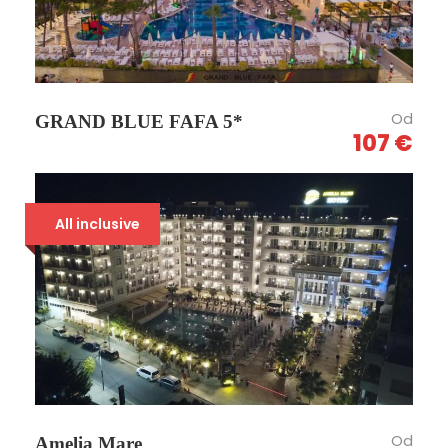
Od
GRAND BLUE FAFA 5*
107 €
All inclusive
Od
Amelia Mare