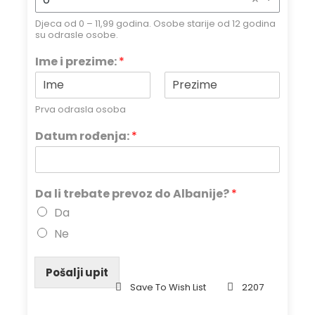
Djeca od 0 – 11,99 godina. Osobe starije od 12 godina
su odrasle osobe.
Ime i prezime:
*
Prva odrasla osoba
Datum rođenja:
*
Da li trebate prevoz do Albanije?
*
Da
Ne
Pošalji upit
Save To Wish List
2207