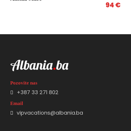
94 €
Pozovite nas
+387 33 271 802
Email
vipvacations@albania.ba