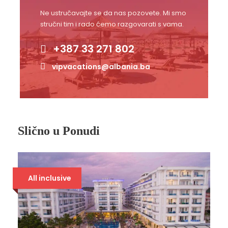
Ne ustručavajte se da nas pozovete. Mi smo
stručni tim i rado ćemo razgovarati s vama.
+387 33 271 802
vipvacations@albania.ba
Slično u Ponudi
All inclusive