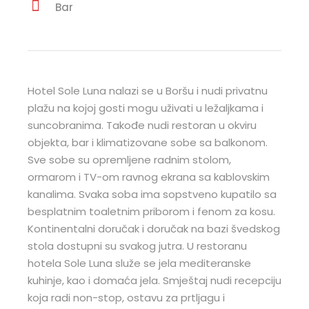
Bar
Hotel Sole Luna nalazi se u Boršu i nudi privatnu
plažu na kojoj gosti mogu uživati u ležaljkama i
suncobranima. Takođe nudi restoran u okviru
objekta, bar i klimatizovane sobe sa balkonom.
Sve sobe su opremljene radnim stolom,
ormarom i TV-om ravnog ekrana sa kablovskim
kanalima. Svaka soba ima sopstveno kupatilo sa
besplatnim toaletnim priborom i fenom za kosu.
Kontinentalni doručak i doručak na bazi švedskog
stola dostupni su svakog jutra. U restoranu
hotela Sole Luna služe se jela mediteranske
kuhinje, kao i domaća jela. Smještaj nudi recepciju
koja radi non-stop, ostavu za prtljagu i