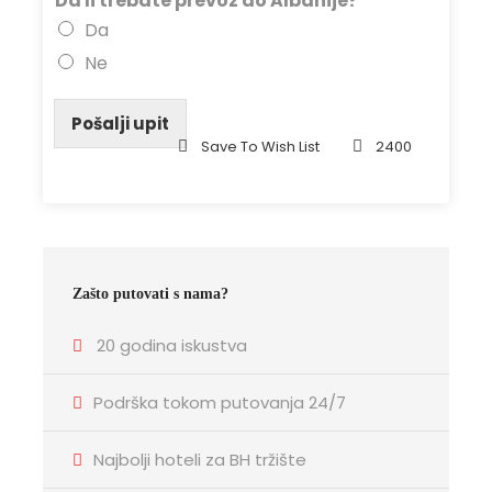
Da li trebate prevoz do Albanije?
*
Da
Ne
Pošalji upit
Save To Wish List
2400
Zašto putovati s nama?
20 godina iskustva
Podrška tokom putovanja 24/7
Najbolji hoteli za BH tržište