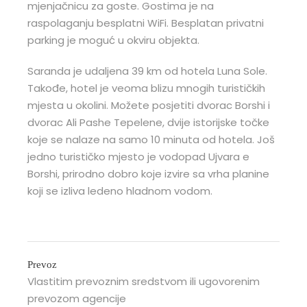
mjenjačnicu za goste. Gostima je na
raspolaganju besplatni WiFi. Besplatan privatni
parking je moguć u okviru objekta.
Saranda je udaljena 39 km od hotela Luna Sole.
Takođe, hotel je veoma blizu mnogih turističkih
mjesta u okolini. Možete posjetiti dvorac Borshi i
dvorac Ali Pashe Tepelene, dvije istorijske točke
koje se nalaze na samo 10 minuta od hotela. Još
jedno turističko mjesto je vodopad Ujvara e
Borshi, prirodno dobro koje izvire sa vrha planine
koji se izliva ledeno hladnom vodom.
Prevoz
Vlastitim prevoznim sredstvom ili ugovorenim
prevozom agencije