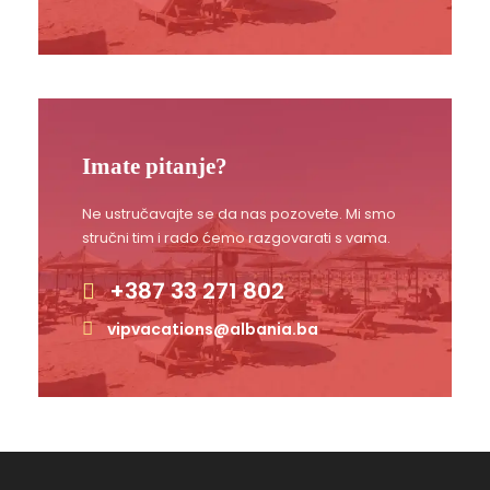
Imate pitanje?
Ne ustručavajte se da nas pozovete. Mi smo
stručni tim i rado ćemo razgovarati s vama.
+387 33 271 802
vipvacations@albania.ba