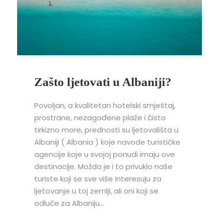
Zašto ljetovati u Albaniji?
Povoljan, a kvalitetan hotelski smještaj,
prostrane, nezagađene plaže i čisto
tirkizno more, prednosti su ljetovališta u
Albaniji ( Albania ) koje navode turističke
agencije koje u svojoj ponudi imaju ove
destinacije. Možda je i to privuklo naše
turiste koji se sve više interesuju za
ljetovanje u toj zemlji, ali oni koji se
odluče za Albaniju...