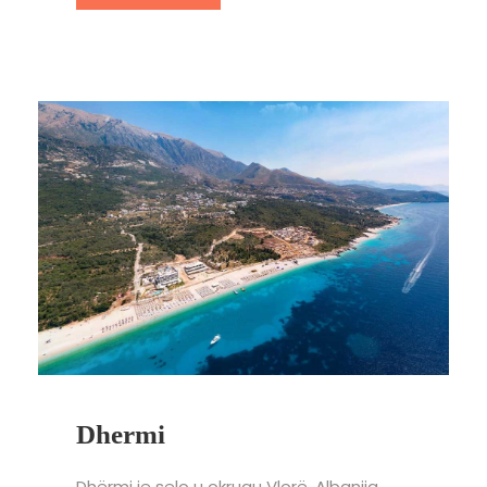
Dhermi
Dhërmi je selo u okrugu Vlorë, Albanija.