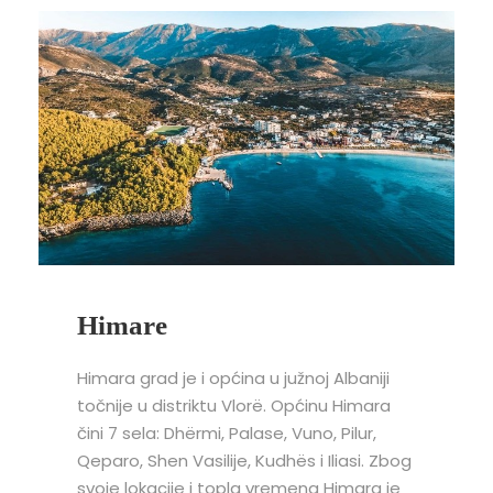
Himare
Himara grad je i općina u južnoj Albaniji
točnije u distriktu Vlorë. Općinu Himara
čini 7 sela: Dhërmi, Palase, Vuno, Pilur,
Qeparo, Shen Vasilije, Kudhës i Iliasi. Zbog
svoje lokacije i topla vremena Himara je