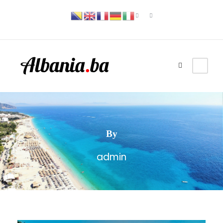
By
admin