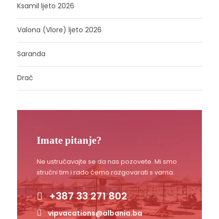
Ksamil ljeto 2026
Valona (Vlore) ljeto 2026
Saranda
Drač
Imate pitanje?
Ne ustručavajte se da nas pozovete. Mi smo
stručni tim i rado ćemo razgovarati s vama.
+387 33 271 802
vipvacations@albania.ba