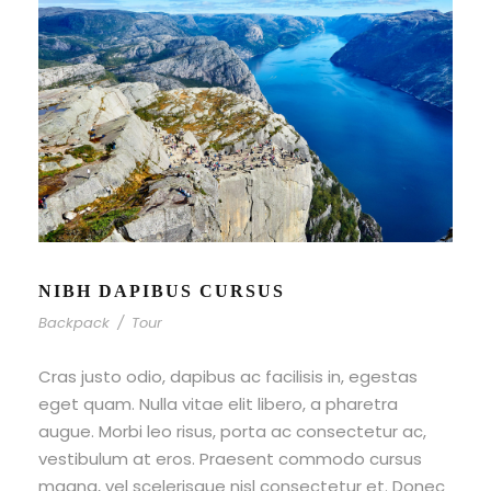
NIBH DAPIBUS CURSUS
Backpack
/
Tour
Cras justo odio, dapibus ac facilisis in, egestas
eget quam. Nulla vitae elit libero, a pharetra
augue. Morbi leo risus, porta ac consectetur ac,
vestibulum at eros. Praesent commodo cursus
magna, vel scelerisque nisl consectetur et. Donec