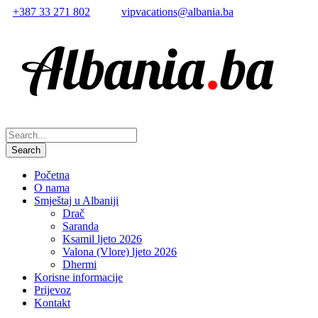
+387 33 271 802
vipvacations@albania.ba
Početna
O nama
Smještaj u Albaniji
Drač
Saranda
Ksamil ljeto 2026
Valona (Vlore) ljeto 2026
Dhermi
Korisne informacije
Prijevoz
Kontakt