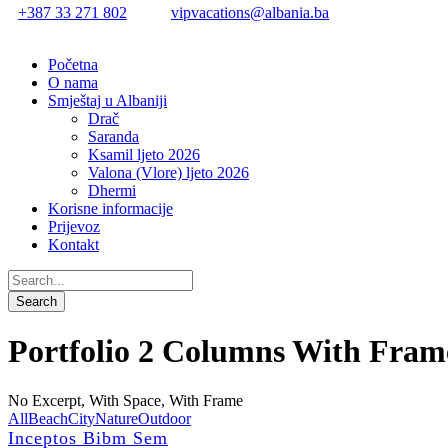
+387 33 271 802
vipvacations@albania.ba
Početna
O nama
Smještaj u Albaniji
Drač
Saranda
Ksamil ljeto 2026
Valona (Vlore) ljeto 2026
Dhermi
Korisne informacije
Prijevoz
Kontakt
Portfolio 2 Columns With Fram
No Excerpt, With Space, With Frame
All
Beach
City
Nature
Outdoor
Inceptos Bibm Sem