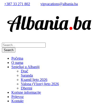
+387 33 271 802
vipvacations@albania.ba
Početna
O nama
Smještaj u Albaniji
Drač
Saranda
Ksamil ljeto 2026
Valona (Vlore) ljeto 2026
Dhermi
Korisne informacije
Prijevoz
Kontakt