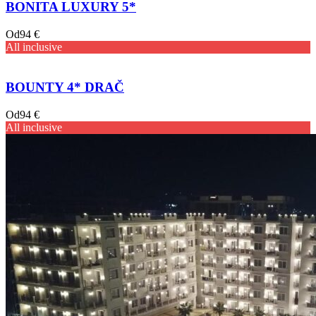
BONITA LUXURY 5*
Od
94 €
All inclusive
BOUNTY 4* DRAČ
Od
94 €
All inclusive