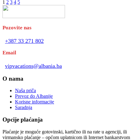
1
2
3
4
5
Pozovite nas
+387 33 271 802
Email
vipvacations@albania.ba
O nama
Naša priča
Prevoz do Albanije
Korisne informacije
Saradnja
Opcije plaćanja
Plaćanje je moguće gotovinski, kartično ili na rate u agenciji, ili
virmansko plaćanje – općom uplatnicom ili Internet bankarstvom