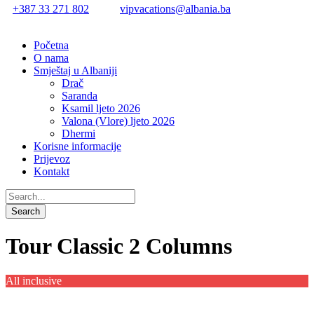
+387 33 271 802
vipvacations@albania.ba
Početna
O nama
Smještaj u Albaniji
Drač
Saranda
Ksamil ljeto 2026
Valona (Vlore) ljeto 2026
Dhermi
Korisne informacije
Prijevoz
Kontakt
Tour Classic 2 Columns
All inclusive