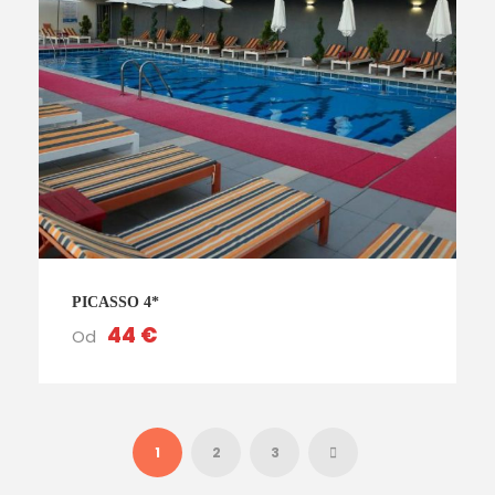
PICASSO 4*
44 €
Od
1
2
3