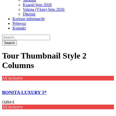
Saranda
Ksamil ljeto 2026
Valona (Vlore) ljeto 2026
Dhermi
Korisne informacije
Prijevoz
Kontakt
Tour Thumbnail Style 2
Columns
All inclusive
BONITA LUXURY 5*
Od
94 €
All inclusive