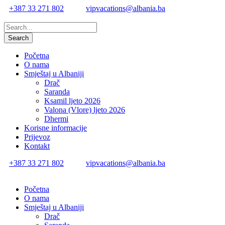
+387 33 271 802
vipvacations@albania.ba
Početna
O nama
Smještaj u Albaniji
Drač
Saranda
Ksamil ljeto 2026
Valona (Vlore) ljeto 2026
Dhermi
Korisne informacije
Prijevoz
Kontakt
+387 33 271 802
vipvacations@albania.ba
Početna
O nama
Smještaj u Albaniji
Drač